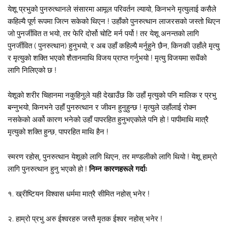
येशू प्रभुको पुनरुत्थानले संसारमा आमूल परिवर्तन ल्यायो, किनभने मृत्युलाई कसैले
कहिल्यै पूर्ण रूपमा जित्न सकेको थिएन ! उहाँको पुनरुत्थान लाजरसको जस्तो थिएन
जो पुनर्जीवित त भयो, तर फेरि दोर्सो चोटि मर्न पर्यो ! तर येशू अनन्तको लागि
पुनर्जीवित ( पुनरुत्थान) हुनुभयो, र अब उहाँ कहिल्यै मर्नुहुने छैन, किनकी उहाँले मृत्यु
र मृत्युको शक्ति भएको शैतानमाथि विजय प्राप्त गर्नुभयो ! मृत्यु विजयमा सधैंको
लागि निलिएको छ !
येशूको शरीर चिहानमा नकुहिनुले यही देखाउँछ कि उहाँ मृत्युको पनि मालिक र प्रभु
बन्नुभयो, किनभने उहाँ पुनरुत्थान र जीवन हुनुहुन्छ ! मृत्युले उहाँलाई रोक्न
नसकेको अर्को कारण भनेको उहाँ पापरहित हुनुभएकोले पनि हो ! पापीमाथि मात्रै
मृत्युको शक्ति हुन्छ, पापरहित माथि हैन !
स्मरण रहोस्, पुनरुत्थान येशूको लागि थिएन, तर मण्डलीको लागि थियो ! येशू हाम्रो
लागि पुनरुत्थान हुनु भएको हो !
निम्न कारणहरूले गर्दाः
१. ख्रीष्टियन विश्वास धर्ममा मात्रै सीमित नहोस् भनेर !
२. हाम्रो प्रभु अरु ईश्वरहरु जस्तै मृतक ईश्वर नहोस् भनेर !