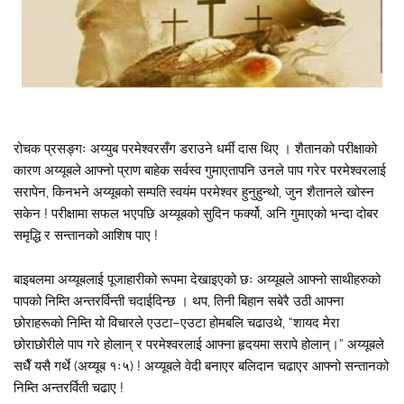
रोचक प्रसङ्गः अय्युब परमेश्वरसँग डराउने धर्मी दास थिए । शैतानको परीक्षाको
कारण अय्यूबले आफ्नो प्राण बाहेक सर्वस्व गुमाएतापनि उनले पाप गरेर परमेश्वरलाई
सरापेन, किनभने अय्यूबको सम्पति स्वयंम परमेश्वर हुनुहुन्थो, जुन शैतानले खोस्न
सकेन ! परीक्षामा सफल भएपछि अय्यूबको सुदिन फर्क्यो, अनि गुमाएको भन्दा दोबर
समृद्धि र सन्तानको आशिष पाए !
बाइबलमा अय्यूबलाई पूजाहारीको रूपमा देखाइएको छः अय्यूबले आफ्नो साथीहरुको
पापको निम्ति अन्तरर्विन्ती चदाईदिन्छ । थप, तिनी बिहान सबेरै उठी आफ्ना
छोराहरूको निम्ति यो विचारले एउटा–एउटा होमबलि चढाउथे, “शायद मेरा
छोराछोरीले पाप गरे होलान् र परमेश्वरलाई आफ्ना हृदयमा सरापे होलान्।” अय्यूबले
सधैँ यसै गर्थे (अय्यूब १ः५) ! अय्यूबले वेदी बनाएर बलिदान चढाएर आफ्नो सन्तानको
निम्ति अन्तरर्विती चढाए !