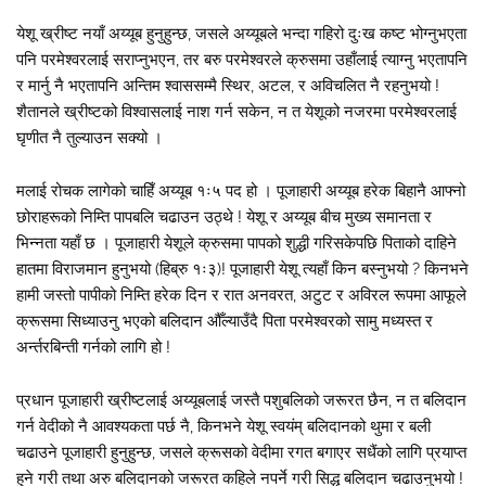
येशू ख्रीष्ट नयाँ अय्यूब हुनुहुन्छ, जसले अय्यूबले भन्दा गहिरो दुःख कष्ट भोग्नुभएता
पनि परमेश्वरलाई सराप्नुभएन, तर बरु परमेश्वरले क्रुसमा उहाँलाई त्याग्नु भएतापनि
र मार्नु नै भएतापनि अन्तिम श्वाससम्मै स्थिर, अटल, र अविचलित नै रहनुभयो !
शैतानले ख्रीष्टको विश्वासलाई नाश गर्न सकेन, न त येशूको नजरमा परमेश्वरलाई
घृणीत नै तुल्याउन सक्यो ।
मलाई रोचक लागेको चाहिँ अय्यूब १ः५ पद हो । पूजाहारी अय्यूब हरेक बिहानै आफ्नो
छोराहरूको निम्ति पापबलि चढाउन उठ्थे ! येशू र अय्यूब बीच मुख्य समानता र
भिन्नता यहाँ छ । पूजाहारी येशूले क्रुसमा पापको शुद्धी गरिसकेपछि पिताको दाहिने
हातमा विराजमान हुनुभयो (हिब्रु १ः३)! पूजाहारी येशू त्यहाँ किन बस्नुभयो ? किनभने
हामी जस्तो पापीको निम्ति हरेक दिन र रात अनवरत, अटुट र अविरल रूपमा आफूले
क्रूसमा सिध्याउनु भएको बलिदान औँल्याउँदै पिता परमेश्वरको सामु मध्यस्त र
अर्न्तरबिन्ती गर्नको लागि हो !
प्रधान पूजाहारी ख्रीष्टलाई अय्यूबलाई जस्तै पशुबलिको जरूरत छैन, न त बलिदान
गर्न वेदीको नै आवश्यकता पर्छ नै, किनभने येशू स्वयंम् बलिदानको थुमा र बली
चढाउने पूजाहारी हुनुहुन्छ, जसले क्रूसको वेदीमा रगत बगाएर सधैंको लागि प्रयाप्त
हुने गरी तथा अरु बलिदानको जरूरत कहिले नपर्ने गरी सिद्ध बलिदान चढाउनुभयो !